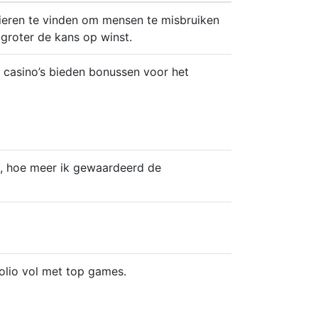
ieren te vinden om mensen te misbruiken
 groter de kans op winst.
r casino’s bieden bonussen voor het
n, hoe meer ik gewaardeerd de
olio vol met top games.