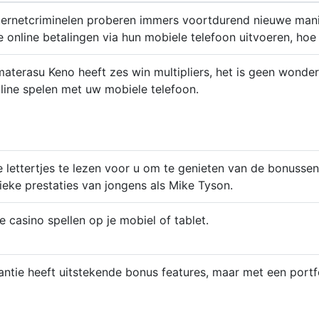
ternetcriminelen proberen immers voortdurend nieuwe man
e online betalingen via hun mobiele telefoon uitvoeren, hoe
aterasu Keno heeft zes win multipliers, het is geen wonde
line spelen met uw mobiele telefoon.
en aan de roulette tafel
e lettertjes te lezen voor u om te genieten van de bonusse
ieke prestaties van jongens als Mike Tyson.
e casino spellen op je mobiel of tablet.
ntie heeft uitstekende bonus features, maar met een portf