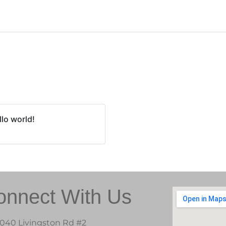
llo world!
onnect With Us
3040 Livingston Rd #2