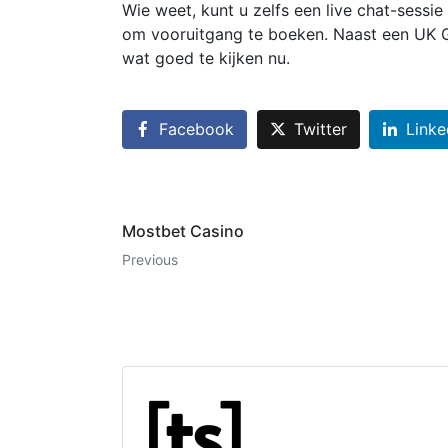
Wie weet, kunt u zelfs een live chat-sessi
om vooruitgang te boeken. Naast een UK Gam
wat goed te kijken nu.
Facebook
Twitter
Linke
Mostbet Casino
Previous
Stephen@Tekkserv